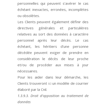
personnelles qui peuvent s
’av
érer le cas
é
ch
éant inexactes, erronées, incomplètes
ou obsolè
tes.
Les Clients
peuvent également
d
éfinir des
directives gé
n
érales et particulières
relatives au sort des données à
caract
ère
personnel après leur dé
c
ès. Le cas
é
ch
éant, les héritiers d
’
une personne
dé
c
é
d
ée peuvent exiger de prendre en
considération le dé
c
ès de leur proche
et/ou de procéder aux mises à jour
nécessaires.
Pour les aider dans leur démarche, les
Clients
trouveront
ici
un modèle de courrier
élaboré par la Cnil.
1.3.9.3. Droit d’opposition au traitement de
données