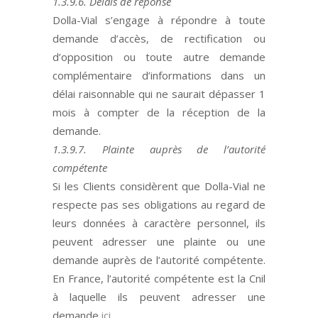
1.3.9.6. Délais de réponse
Dolla-Vial s’engage à répondre à toute
demande d’accès, de rectification ou
d’opposition ou toute autre demande
complémentaire d
’
informations dans un
délai raisonnable qui ne saurait dépasser 1
mois à compter de la réception de la
demande.
1.3.9.7. Plainte auprès de l’autorité
compétente
Si les Clients
considèrent
que Dolla-Vial
ne
respecte pas ses obligations au regard de
leurs données à caractère personnel, ils
peuvent adresser une plainte ou une
demande auprès de l
’autorit
é
comp
é
tente.
En France, l’autorit
é
comp
étente est la Cnil
à laquelle ils peuvent adresser une
demande
ici
.