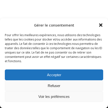
Gérer le consentement
Pour offrir les meilleures expériences, nous utilisons des technologies
telles que les cookies pour stocker et/ou accéder aux informations des
appareils. Le fait de consentir à ces technologies nous permettra de
traiter des données telles que le comportement de navigation ou les ID
uniques sur ce site. Le fait de ne pas consentir ou de retirer son
consentement peut avoir un effet négatif sur certaines caractéristiques
et fonctions.
DOLLA-VIAL – Société d’Avocats – 91 Rue de Miromesnil
75008 Paris T. 01.40.20.10.10
Accepter
dolla-vial@dolla-vial.com
Refuser
Conditions Générales
–
Politique de Confidentialité
–
Mentions
Voir les préférences
Légales