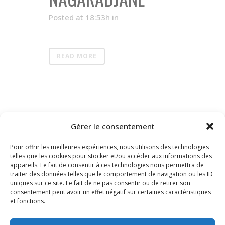
Posted at 18:53h
in
READ MORE
1
2
Gérer le consentement
Pour offrir les meilleures expériences, nous utilisons des technologies
telles que les cookies pour stocker et/ou accéder aux informations des
appareils. Le fait de consentir à ces technologies nous permettra de
traiter des données telles que le comportement de navigation ou les ID
uniques sur ce site. Le fait de ne pas consentir ou de retirer son
consentement peut avoir un effet négatif sur certaines caractéristiques
et fonctions.
DOLLA-VIAL – Société d’Avocats – 91 Rue de Miromesnil
75008 Paris T. 01.40.20.10.10