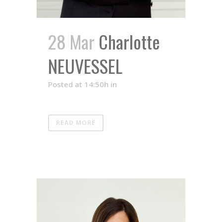
28 Mar
Charlotte
NEUVESSEL
Posted at 14:50h
in
READ MORE